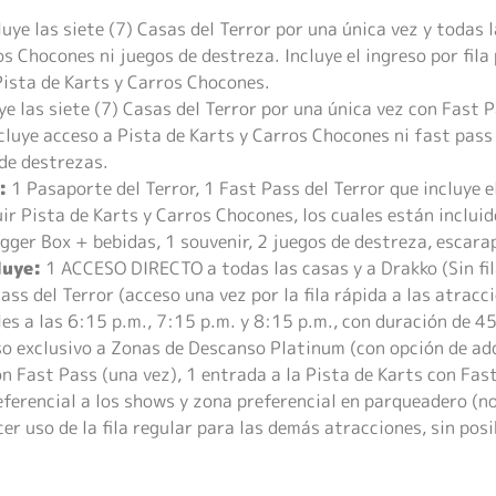
luye las siete (7) Casas del Terror por una única vez y todas
os Chocones ni juegos de destreza. Incluye el ingreso por fila
 Pista de Karts y Carros Chocones.
ye las siete (7) Casas del Terror por una única vez con Fast P
cluye acceso a Pista de Karts y Carros Chocones ni fast pass
de destrezas.
:
1 Pasaporte del Terror, 1 Fast Pass del Terror que incluye el
uir Pista de Karts y Carros Chocones, los cuales están inclui
gger Box + bebidas, 1 souvenir, 2 juegos de destreza, escara
luye:
1 ACCESO DIRECTO a todas las casas y a Drakko (Sin fil
ass del Terror (acceso una vez por la fila rápida a las atrac
les a las 6:15 p.m., 7:15 p.m. y 8:15 p.m., con duración de 
eso exclusivo a Zonas de Descanso Platinum (con opción de ad
n Fast Pass (una vez), 1 entrada a la Pista de Karts con Fast
eferencial a los shows y zona preferencial en parqueadero (no
er uso de la fila regular para las demás atracciones, sin posi