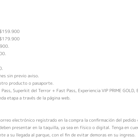
: $159.900
: $179.900
.900.
900.
0.
es sin previo aviso.
 otro producto o pasaporte.
t Pass, Superkit del Terror + Fast Pass, Experiencia VIP PRIME GOLD, 
da etapa a través de la página web.
 correo electrónico registrado en la compra la confirmación del pedid
ben presentar en la taquilla, ya sea en físico o digital. Tenga en cuen
e a su llegada al parque, con el fin de evitar demoras en su ingreso.