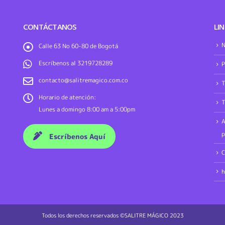
CONTÁCTANOS
LIN
N
Calle 63 No 60-80 de Bogotá
Escríbenos al 3219728289
P
contacto@salitremagico.com.co
T
Horario de atención:
T
Lunes a domingo 8:00 am a 5:00pm
A
p
Escríbenos Aquí
C
h
Todos los derechos reservados ©SALITRE MÁGICO 2023