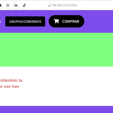
PBX (601) 915 6050
COMPRAR
S
GRUPOS/CONVENIOS
ndándole la
ue nos han