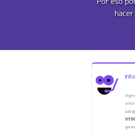
Por eso po
hacer
Inf
Ingr
infor
pasap
915
gener