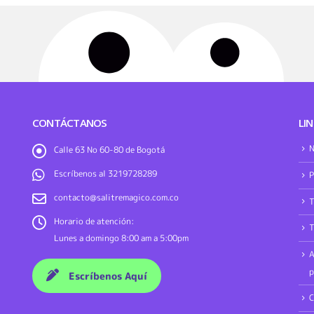
CONTÁCTANOS
LIN
N
Calle 63 No 60-80 de Bogotá
Escríbenos al 3219728289
P
contacto@salitremagico.com.co
T
Horario de atención:
T
Lunes a domingo 8:00 am a 5:00pm
A
p
Escríbenos Aquí
C