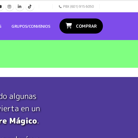
PBX (601) 915 6050
COMPRAR
S
GRUPOS/CONVENIOS
do algunas
vierta en un
tre Mágico
.