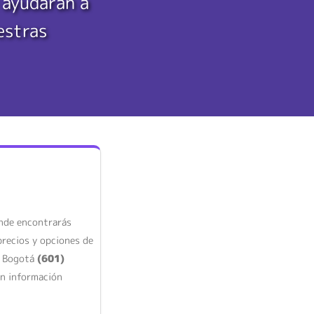
 ayudarán a
estras
onde encontrarás
precios y opciones de
en Bogotá
(601)
n información