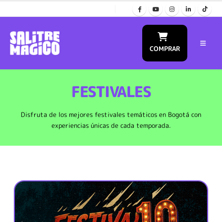
COMPRAR
FESTIVALES
Disfruta de los mejores festivales temáticos en Bogotá con
experiencias únicas de cada temporada.