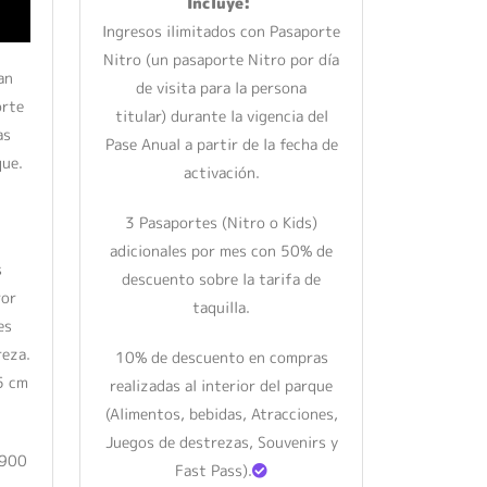
Incluye:
Ingresos ilimitados con Pasaporte
Nitro (un pasaporte Nitro por día
an
de visita para la persona
orte
titular) durante la vigencia del
as
Pase Anual a partir de la fecha de
que.
activación.
3 Pasaportes (Nitro o Kids)
adicionales por mes con 50% de
s
descuento sobre la tarifa de
ror
taquilla.
es
reza.
10% de descuento en compras
5 cm
realizadas al interior del parque
(Alimentos, bebidas, Atracciones,
Juegos de destrezas, Souvenirs y
.900
Fast Pass).