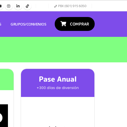
PBX (601) 915 6050
COMPRAR
S
GRUPOS/CONVENIOS
Pase Anual
+300 días de diversión