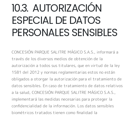
10.3. AUTORIZACIÓN
ESPECIAL DE DATOS
PERSONALES SENSIBLES
CONCESIÓN PARQUE SALITRE MÁGICO S.A.S., informará a
través de los diversos medios de obtención de la
autorización a todos sus titulares, que en virtud de la ley
1581 del 2012 y normas reglamentarias estos no están
obligados a otorgar la autorización para el tratamiento de
datos sensibles. En caso de tratamiento de datos relativos
a la salud, CONCESIÓN PARQUE SALITRE MÁGICO S.A.S.,
implementará las medidas necesarias para proteger la
confidencialidad de la información. Los datos sensibles
biométricos tratados tienen como finalidad la