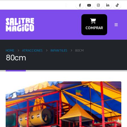
COMPRAR
HOME
ATRACCIONES
INFANTILES
80CM
80cm